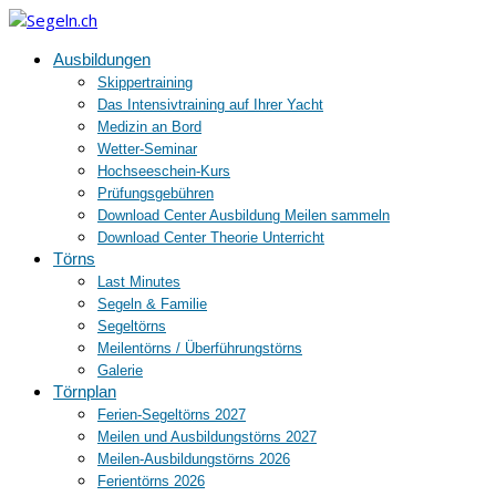
Ausbildungen
Skippertraining
Das Intensivtraining auf Ihrer Yacht
Medizin an Bord
Wetter-Seminar
Hochseeschein-Kurs
Prüfungsgebühren
Download Center Ausbildung Meilen sammeln
Download Center Theorie Unterricht
Törns
Last Minutes
Segeln & Familie
Segeltörns
Meilentörns / Überführungstörns
Galerie
Törnplan
Ferien-Segeltörns 2027
Meilen und Ausbildungstörns 2027
Meilen-Ausbildungstörns 2026
Ferientörns 2026