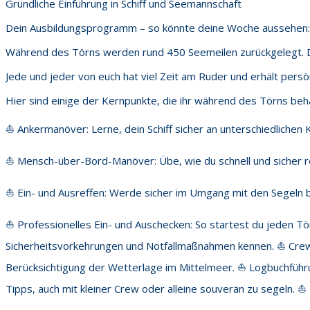
Gründliche Einführung in Schiff und Seemannschaft
Dein Ausbildungsprogramm – so könnte deine Woche aussehen:
Während des Törns werden rund 450 Seemeilen zurückgelegt. Die
Jede und jeder von euch hat viel Zeit am Ruder und erhält persö
Hier sind einige der Kernpunkte, die ihr während des Törns beha
⛵️ Ankermanöver: Lerne, dein Schiff sicher an unterschiedlichen
⛵️ Mensch-über-Bord-Manöver: Übe, wie du schnell und sicher 
⛵️ Ein- und Ausreffen: Werde sicher im Umgang mit den Segeln
⛵️ Professionelles Ein- und Auschecken: So startest du jeden Törn
Sicherheitsvorkehrungen und Notfallmaßnahmen kennen. ⛵️ Crewf
Berücksichtigung der Wetterlage im Mittelmeer. ⛵️ Logbuchführu
Tipps, auch mit kleiner Crew oder alleine souverän zu segeln. ⛵️ 