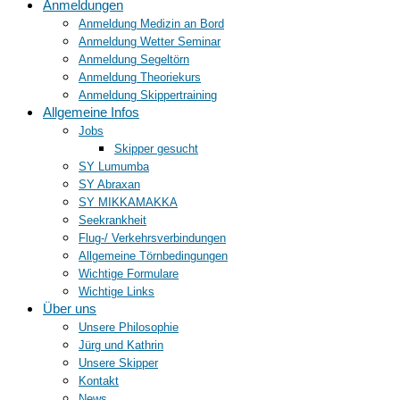
Anmeldungen
Anmeldung Medizin an Bord
Anmeldung Wetter Seminar
Anmeldung Segeltörn
Anmeldung Theoriekurs
Anmeldung Skippertraining
Allgemeine Infos
Jobs
Skipper gesucht
SY Lumumba
SY Abraxan
SY MIKKAMAKKA
Seekrankheit
Flug-/ Verkehrsverbindungen
Allgemeine Törnbedingungen
Wichtige Formulare
Wichtige Links
Über uns
Unsere Philosophie
Jürg und Kathrin
Unsere Skipper
Kontakt
News