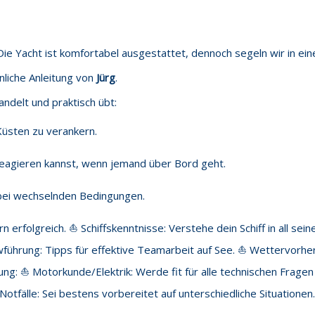
 Yacht ist komfortabel ausgestattet, dennoch segeln wir in ein
nliche Anleitung von
Jürg
.
ndelt und praktisch übt:
 Küsten zu verankern.
reagieren kannst, wenn jemand über Bord geht.
 bei wechselnden Bedingungen.
 erfolgreich. ⛵️ Schiffskenntnisse: Verstehe dein Schiff in all sein
ührung: Tipps für effektive Teamarbeit auf See. ⛵️ Wettervorhe
ng: ⛵️ Motorkunde/Elektrik: Werde fit für alle technischen Frage
Notfälle: Sei bestens vorbereitet auf unterschiedliche Situationen.