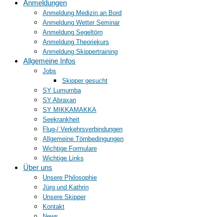
Anmeldungen
Anmeldung Medizin an Bord
Anmeldung Wetter Seminar
Anmeldung Segeltörn
Anmeldung Theoriekurs
Anmeldung Skippertraining
Allgemeine Infos
Jobs
Skipper gesucht
SY Lumumba
SY Abraxan
SY MIKKAMAKKA
Seekrankheit
Flug-/ Verkehrsverbindungen
Allgemeine Törnbedingungen
Wichtige Formulare
Wichtige Links
Über uns
Unsere Philosophie
Jürg und Kathrin
Unsere Skipper
Kontakt
News