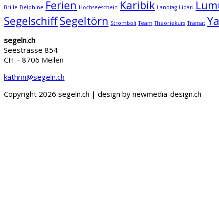
Ferien
Karibik
Lum
Brille
Delphine
Hochseeschein
Landtag
Lipari
Segelschiff
Segeltörn
Ya
Stromboli
Team
Theoriekurs
Transat
segeln.ch
Seestrasse 854
CH – 8706 Meilen
kathrin@segeln.ch
Copyright 2026 segeln.ch | design by newmedia-design.ch