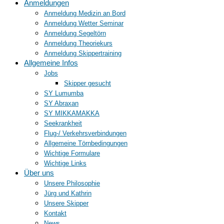
Anmeldungen
Anmeldung Medizin an Bord
Anmeldung Wetter Seminar
Anmeldung Segeltörn
Anmeldung Theoriekurs
Anmeldung Skippertraining
Allgemeine Infos
Jobs
Skipper gesucht
SY Lumumba
SY Abraxan
SY MIKKAMAKKA
Seekrankheit
Flug-/ Verkehrsverbindungen
Allgemeine Törnbedingungen
Wichtige Formulare
Wichtige Links
Über uns
Unsere Philosophie
Jürg und Kathrin
Unsere Skipper
Kontakt
News