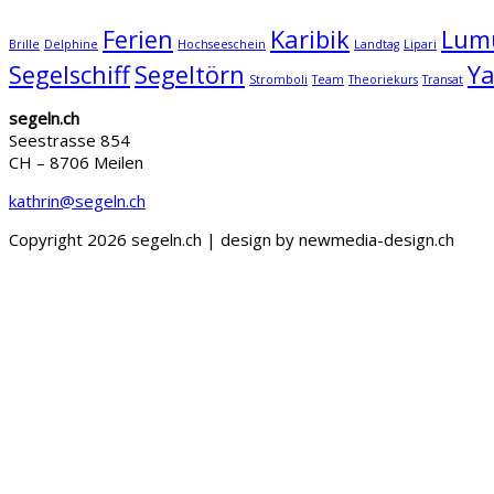
Ferien
Karibik
Lum
Brille
Delphine
Hochseeschein
Landtag
Lipari
Segelschiff
Segeltörn
Ya
Stromboli
Team
Theoriekurs
Transat
segeln.ch
Seestrasse 854
CH – 8706 Meilen
kathrin@segeln.ch
Copyright 2026 segeln.ch | design by newmedia-design.ch